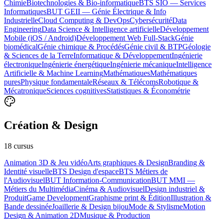
Chimie
Biotechnologies & Bio-informatique
BTS SIO — Services
Informatiques
BUT GEII — Génie Électrique & Info
Industrielle
Cloud Computing & DevOps
Cybersécurité
Data
Engineering
Data Science & Intelligence artificielle
Développement
Mobile (iOS / Android)
Développement Web Full-Stack
Génie
biomédical
Génie chimique & Procédés
Génie civil & BTP
Géologie
& Sciences de la Terre
Informatique & Développement
Ingénierie
électronique
Ingénierie énergétique
Ingénierie mécanique
Intelligence
Artificielle & Machine Learning
Mathématiques
Mathématiques
pures
Physique fondamentale
Réseaux & Télécoms
Robotique &
Mécatronique
Sciences cognitives
Statistiques & Économétrie
Création & Design
18
cursus
Animation 3D & Jeu vidéo
Arts graphiques & Design
Branding &
Identité visuelle
BTS Design d'espace
BTS Métiers de
l'Audiovisuel
BUT Information-Communication
BUT MMI —
Métiers du Multimédia
Cinéma & Audiovisuel
Design industriel &
Produit
Game Development
Graphisme print & Édition
Illustration &
Bande dessinée
Joaillerie & Design bijou
Mode & Stylisme
Motion
Design & Animation 2D
Musique & Production