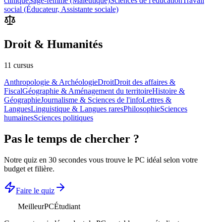
clinique
Sage-femme (Maïeutique)
Sciences de l'éducation
Travail
social (Éducateur, Assistante sociale)
Droit & Humanités
11
cursus
Anthropologie & Archéologie
Droit
Droit des affaires &
Fiscal
Géographie & Aménagement du territoire
Histoire &
Géographie
Journalisme & Sciences de l'info
Lettres &
Langues
Linguistique & Langues rares
Philosophie
Sciences
humaines
Sciences politiques
Pas le temps de chercher ?
Notre quiz en 30 secondes vous trouve le PC idéal selon votre
budget et filière.
Faire le quiz
MeilleurPC
Étudiant