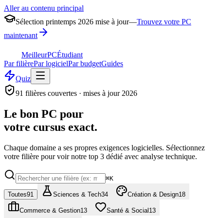
Aller au contenu principal
Sélection printemps 2026 mise à jour
—
Trouvez votre PC
maintenant
MeilleurPC
Étudiant
Par filière
Par logiciel
Par budget
Guides
Quiz
91
filières couvertes · mises à jour 2026
Le bon PC pour
votre cursus exact.
Chaque domaine a ses propres exigences logicielles. Sélectionnez
votre filière pour voir notre top 3 dédié avec analyse technique.
⌘K
Toutes
91
Sciences & Tech
34
Création & Design
18
Commerce & Gestion
13
Santé & Social
13