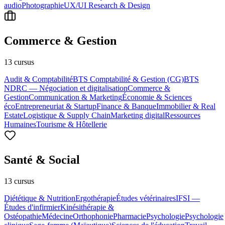
audio
Photographie
UX/UI Research & Design
Commerce & Gestion
13
cursus
Audit & Comptabilité
BTS Comptabilité & Gestion (CG)
BTS
NDRC — Négociation et digitalisation
Commerce &
Gestion
Communication & Marketing
Économie & Sciences
éco
Entrepreneuriat & Startup
Finance & Banque
Immobilier & Real
Estate
Logistique & Supply Chain
Marketing digital
Ressources
Humaines
Tourisme & Hôtellerie
Santé & Social
13
cursus
Diététique & Nutrition
Ergothérapie
Études vétérinaires
IFSI —
Études d'infirmier
Kinésithérapie &
Ostéopathie
Médecine
Orthophonie
Pharmacie
Psychologie
Psychologie