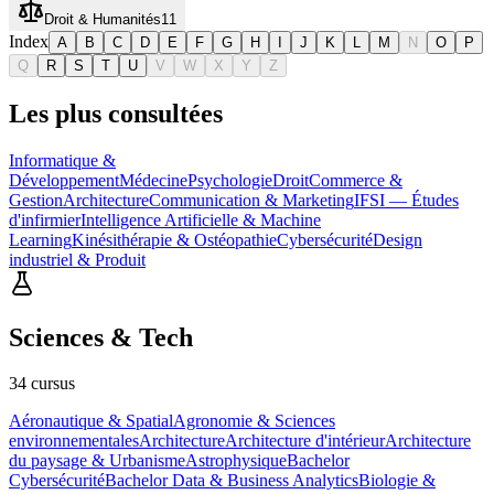
Droit & Humanités
11
Index
A
B
C
D
E
F
G
H
I
J
K
L
M
N
O
P
Q
R
S
T
U
V
W
X
Y
Z
Les plus consultées
Informatique &
Développement
Médecine
Psychologie
Droit
Commerce &
Gestion
Architecture
Communication & Marketing
IFSI — Études
d'infirmier
Intelligence Artificielle & Machine
Learning
Kinésithérapie & Ostéopathie
Cybersécurité
Design
industriel & Produit
Sciences & Tech
34
cursus
Aéronautique & Spatial
Agronomie & Sciences
environnementales
Architecture
Architecture d'intérieur
Architecture
du paysage & Urbanisme
Astrophysique
Bachelor
Cybersécurité
Bachelor Data & Business Analytics
Biologie &