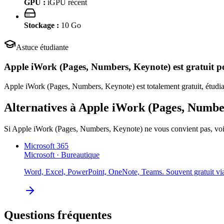
GPU :
iGPU récent
Stockage :
10
Go
Astuce étudiante
Apple iWork (Pages, Numbers, Keynote)
est gratuit 
Apple iWork (Pages, Numbers, Keynote) est totalement gratuit, étudian
Alternatives à
Apple iWork (Pages, Numbe
Si
Apple iWork (Pages, Numbers, Keynote)
ne vous convient pas, voi
Microsoft 365
Microsoft
·
Bureautique
Word, Excel, PowerPoint, OneNote, Teams. Souvent gratuit via 
Questions fréquentes