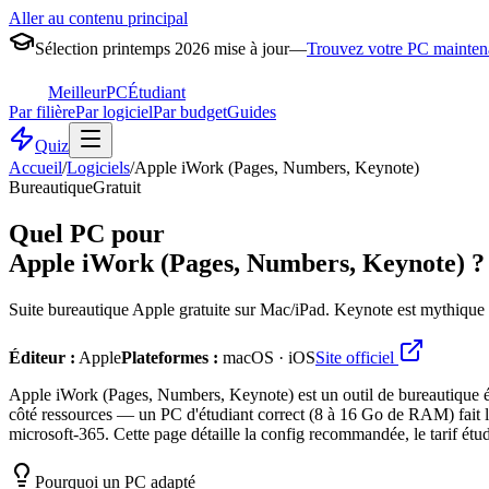
Aller au contenu principal
Sélection printemps 2026 mise à jour
—
Trouvez votre PC mainten
MeilleurPC
Étudiant
Par filière
Par logiciel
Par budget
Guides
Quiz
Accueil
/
Logiciels
/
Apple iWork (Pages, Numbers, Keynote)
Bureautique
Gratuit
Quel PC pour
Apple iWork (Pages, Numbers, Keynote)
?
Suite bureautique Apple gratuite sur Mac/iPad. Keynote est mythique 
Éditeur :
Apple
Plateformes :
macOS · iOS
Site officiel
Apple iWork (Pages, Numbers, Keynote) est un outil de bureautique éd
côté ressources — un PC d'étudiant correct (8 à 16 Go de RAM) fait l'
microsoft-365. Cette page détaille la config recommandée, le tarif ét
Pourquoi un PC adapté