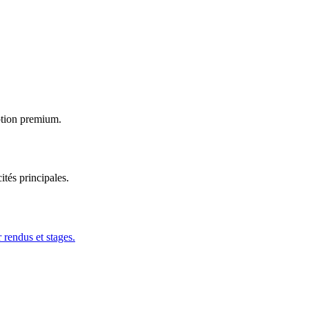
iption premium.
tés principales.
rendus et stages.