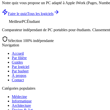
Notre quiz vous propose un PC adapté à
Apple iWork (Pages, Numbe
Faire le quiz
Tous les logiciels
MeilleurPC
Étudiant
Comparateur indépendant de PC portables pour étudiants. Classements 
Sélection 100% indépendante
Navigation
Accueil
Par filière
Guides
Par logiciel
Par budget
À propos
Contact
Catégories populaires
Médecine
Informatique
Architecture
Design & Art