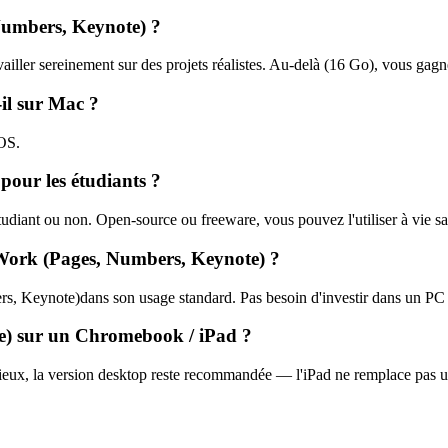
Numbers, Keynote)
?
ailler sereinement sur des projets réalistes. Au-delà (
16
Go), vous gagnez
-il sur Mac ?
OS.
t pour les étudiants ?
étudiant ou non. Open-source ou freeware, vous pouvez l'utiliser à vie san
Work (Pages, Numbers, Keynote)
?
rs, Keynote)
dans son usage standard. Pas besoin d'investir dans un PC
e)
sur un Chromebook / iPad ?
sérieux, la version desktop reste recommandée — l'iPad ne remplace pas