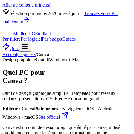
Aller au contenu principal
Sélection printemps 2026 mise à jour
—
Trouvez votre PC
maintenant
MeilleurPC
Étudiant
Par filière
Par logiciel
Par budget
Guides
Quiz
Accueil
/
Logiciels
/
Canva
Design graphique
Gratuit
Windows + Mac
Quel PC pour
Canva
?
Outil de design graphique simplifié. Templates pour réseaux
sociaux, présentations, CV. Free + Education gratuit.
Éditeur :
Canva
Plateformes :
Navigateur · iOS · Android ·
Windows · macOS
Site officiel
Canva est un outil de design graphique édité par Canva, utilisé
quotidiennement par les étudiants en formations comme