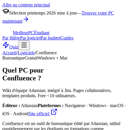
Aller au contenu principal
Sélection printemps 2026 mise à jour
—
Trouvez votre PC
maintenant
MeilleurPC
Étudiant
Par filière
Par logiciel
Par budget
Guides
Quiz
Accueil
/
Logiciels
/
Confluence
Bureautique
Gratuit
Windows + Mac
Quel PC pour
Confluence
?
Wiki d'équipe Atlassian, intégré à Jira. Pages collaboratives,
templates produits. Free <10 utilisateurs.
Éditeur :
Atlassian
Plateformes :
Navigateur · Windows · macOS ·
iOS · Android
Site officiel
Confluence est un outil de bureautique édité par Atlassian, utilisé
quotidiennement par les étudiants en formations comme