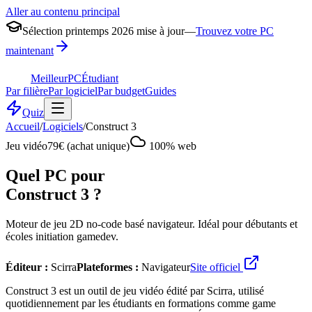
Aller au contenu principal
Sélection printemps 2026 mise à jour
—
Trouvez votre PC
maintenant
MeilleurPC
Étudiant
Par filière
Par logiciel
Par budget
Guides
Quiz
Accueil
/
Logiciels
/
Construct 3
Jeu vidéo
79€ (achat unique)
100% web
Quel PC pour
Construct 3
?
Moteur de jeu 2D no-code basé navigateur. Idéal pour débutants et
écoles initiation gamedev.
Éditeur :
Scirra
Plateformes :
Navigateur
Site officiel
Construct 3 est un outil de jeu vidéo édité par Scirra, utilisé
quotidiennement par les étudiants en formations comme game