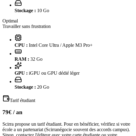
Stockage :
10
Go
Optimal
Travailler sans frustration
CPU :
Intel Core Ultra / Apple M3 Pro+
RAM :
32
Go
GPU :
iGPU ou GPU dédié léger
Stockage :
20
Go
Tarif étudiant
79€
/ an
Scirra
propose un tarif étudiant. Pour en bénéficier, vérifiez si votre
école a un partenariat (
Scirra
négocie souvent des accords campus).
Sinon, contactez l'éditeur avec votre carte étudiante ou votre