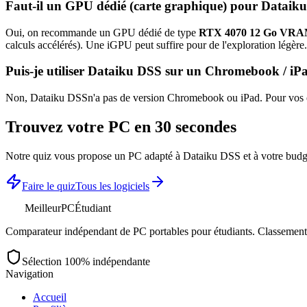
Faut-il un GPU dédié (carte graphique) pour
Dataik
Oui, on recommande un GPU dédié de type
RTX 4070 12 Go VRA
calculs accélérés). Une iGPU peut suffire pour de l'exploration légère.
Puis-je utiliser
Dataiku DSS
sur un Chromebook / iP
Non,
Dataiku DSS
n'a pas de version Chromebook ou iPad. Pour vos é
Trouvez votre PC en 30 secondes
Notre quiz vous propose un PC adapté à
Dataiku DSS
et à votre budg
Faire le quiz
Tous les logiciels
MeilleurPC
Étudiant
Comparateur indépendant de PC portables pour étudiants. Classements 
Sélection 100% indépendante
Navigation
Accueil