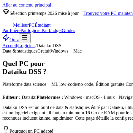
Aller au contenu principal
Sélection printemps 2026 mise à jour
—
Trouvez votre PC mainten
MeilleurPC
Étudiant
Par filière
Par logiciel
Par budget
Guides
Quiz
Accueil
/
Logiciels
/
Dataiku DSS
Data & statistiques
Gratuit
Windows + Mac
Quel PC pour
Dataiku DSS
?
Plateforme data science + ML low-code/no-code. Édition gratuite Com
Éditeur :
Dataiku
Plateformes :
Windows · macOS · Linux · Naviga
Dataiku DSS est un outil de data & statistiques édité par Dataiku, uti
est un logiciel exigeant : il faut au minimum 16 Go de RAM pour le la
reconnues incluent knime, rapidminer. Cette page détaille la config re
Pourquoi un PC adapté