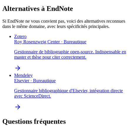
Alternatives à
EndNote
Si
EndNote
ne vous convient pas, voici des alternatives reconnues
dans le même domaine, avec leurs spécificités principales.
Zotero
Roy Rosenzweig Center
·
Bureautique
Gestionnaire de bibliographie open-source. Indispensable en
master et thèse pour citer correctement.
Mendeley
Elsevier
·
Bureautique
Gestionnaire bibliographique d'Elsevier, intégration directe
avec ScienceDirect.
Questions fréquentes