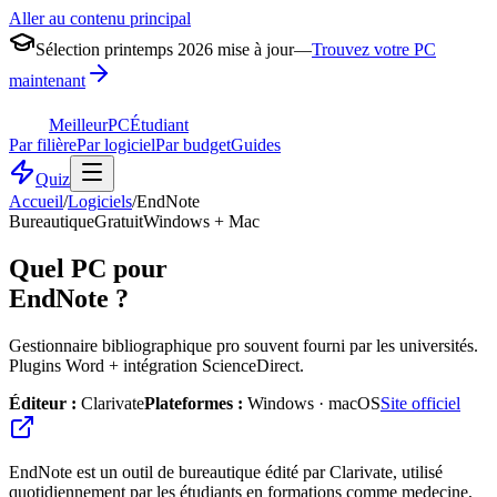
Aller au contenu principal
Sélection printemps 2026 mise à jour
—
Trouvez votre PC
maintenant
MeilleurPC
Étudiant
Par filière
Par logiciel
Par budget
Guides
Quiz
Accueil
/
Logiciels
/
EndNote
Bureautique
Gratuit
Windows + Mac
Quel PC pour
EndNote
?
Gestionnaire bibliographique pro souvent fourni par les universités.
Plugins Word + intégration ScienceDirect.
Éditeur :
Clarivate
Plateformes :
Windows · macOS
Site officiel
EndNote est un outil de bureautique édité par Clarivate, utilisé
quotidiennement par les étudiants en formations comme medecine,