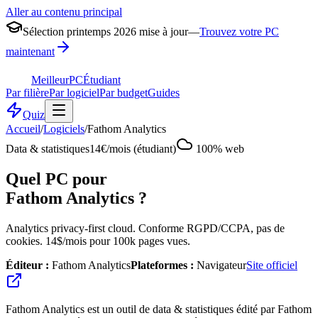
Aller au contenu principal
Sélection printemps 2026 mise à jour
—
Trouvez votre PC
maintenant
MeilleurPC
Étudiant
Par filière
Par logiciel
Par budget
Guides
Quiz
Accueil
/
Logiciels
/
Fathom Analytics
Data & statistiques
14€/mois (étudiant)
100% web
Quel PC pour
Fathom Analytics
?
Analytics privacy-first cloud. Conforme RGPD/CCPA, pas de
cookies. 14$/mois pour 100k pages vues.
Éditeur :
Fathom Analytics
Plateformes :
Navigateur
Site officiel
Fathom Analytics est un outil de data & statistiques édité par Fathom