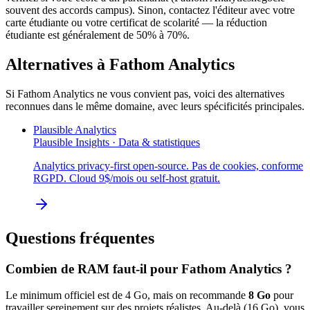
souvent des accords campus). Sinon, contactez l'éditeur avec votre
carte étudiante ou votre certificat de scolarité — la réduction
étudiante est généralement de 50% à 70%.
Alternatives à
Fathom Analytics
Si
Fathom Analytics
ne vous convient pas, voici des alternatives
reconnues dans le même domaine, avec leurs spécificités principales.
Plausible Analytics
Plausible Insights
·
Data & statistiques
Analytics privacy-first open-source. Pas de cookies, conforme
RGPD. Cloud 9$/mois ou self-host gratuit.
Questions fréquentes
Combien de RAM faut-il pour
Fathom Analytics
?
Le minimum officiel est de
4
Go, mais on recommande
8
Go
pour
travailler sereinement sur des projets réalistes. Au-delà (
16
Go), vous