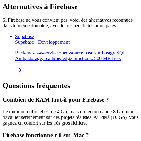
Alternatives à
Firebase
Si
Firebase
ne vous convient pas, voici des alternatives reconnues
dans le même domaine, avec leurs spécificités principales.
Supabase
Supabase
·
Développement
Backend-as-a-service open-source basé sur PostgreSQL.
Auth, storage, realtime, edge functions. 500 MB free.
Questions fréquentes
Combien de RAM faut-il pour
Firebase
?
Le minimum officiel est de
4
Go, mais on recommande
8
Go
pour
travailler sereinement sur des projets réalistes. Au-delà (
16
Go), vous
gagnez en confort sur les très gros fichiers.
Firebase
fonctionne-t-il sur Mac ?