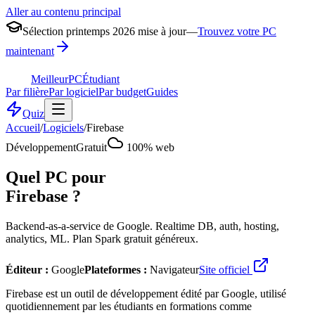
Aller au contenu principal
Sélection printemps 2026 mise à jour
—
Trouvez votre PC
maintenant
MeilleurPC
Étudiant
Par filière
Par logiciel
Par budget
Guides
Quiz
Accueil
/
Logiciels
/
Firebase
Développement
Gratuit
100% web
Quel PC pour
Firebase
?
Backend-as-a-service de Google. Realtime DB, auth, hosting,
analytics, ML. Plan Spark gratuit généreux.
Éditeur :
Google
Plateformes :
Navigateur
Site officiel
Firebase est un outil de développement édité par Google, utilisé
quotidiennement par les étudiants en formations comme