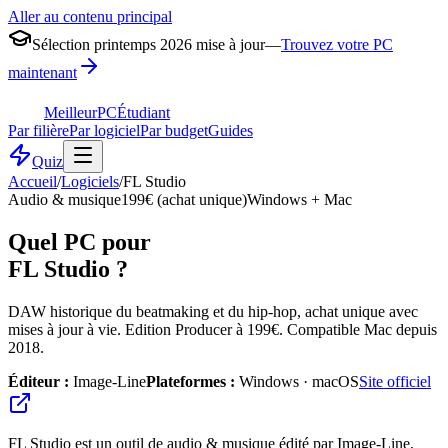
Aller au contenu principal
Sélection printemps 2026 mise à jour
—
Trouvez votre PC
maintenant
MeilleurPC
Étudiant
Par filière
Par logiciel
Par budget
Guides
Quiz
Accueil
/
Logiciels
/
FL Studio
Audio & musique
199€ (achat unique)
Windows + Mac
Quel PC pour
FL Studio
?
DAW historique du beatmaking et du hip-hop, achat unique avec
mises à jour à vie. Edition Producer à 199€. Compatible Mac depuis
2018.
Éditeur :
Image-Line
Plateformes :
Windows · macOS
Site officiel
FL Studio est un outil de audio & musique édité par Image-Line,