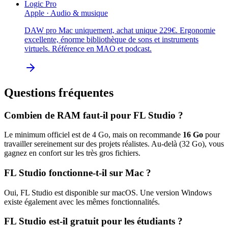
Logic Pro
Apple
·
Audio & musique
DAW pro Mac uniquement, achat unique 229€. Ergonomie
excellente, énorme bibliothèque de sons et instruments
virtuels. Référence en MAO et podcast.
Questions fréquentes
Combien de RAM faut-il pour
FL Studio
?
Le minimum officiel est de
4
Go, mais on recommande
16
Go
pour
travailler sereinement sur des projets réalistes. Au-delà (
32
Go), vous
gagnez en confort sur les très gros fichiers.
FL Studio
fonctionne-t-il sur Mac ?
Oui,
FL Studio
est disponible sur macOS.
Une version Windows
existe également avec les mêmes fonctionnalités.
FL Studio
est-il gratuit pour les étudiants ?