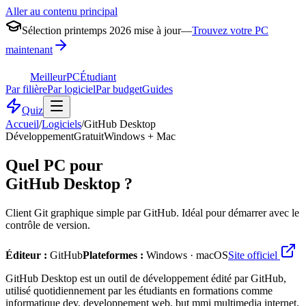
Aller au contenu principal
Sélection printemps 2026 mise à jour
—
Trouvez votre PC
maintenant
MeilleurPC
Étudiant
Par filière
Par logiciel
Par budget
Guides
Quiz
Accueil
/
Logiciels
/
GitHub Desktop
Développement
Gratuit
Windows + Mac
Quel PC pour
GitHub Desktop
?
Client Git graphique simple par GitHub. Idéal pour démarrer avec le
contrôle de version.
Éditeur :
GitHub
Plateformes :
Windows · macOS
Site officiel
GitHub Desktop est un outil de développement édité par GitHub,
utilisé quotidiennement par les étudiants en formations comme
informatique dev, developpement web, but mmi multimedia internet.