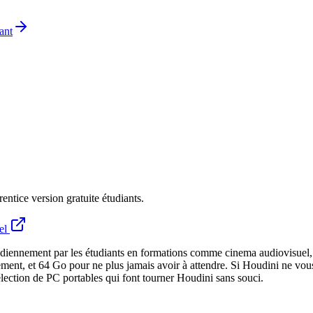
ant
ntice version gratuite étudiants.
iel
idiennement par les étudiants en formations comme cinema audiovisuel, a
nt, et 64 Go pour ne plus jamais avoir à attendre. Si Houdini ne vous 
sélection de PC portables qui font tourner Houdini sans souci.