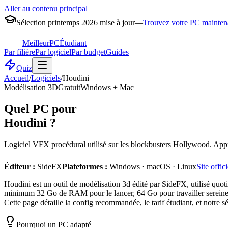
Aller au contenu principal
Sélection printemps 2026 mise à jour
—
Trouvez votre PC mainten
MeilleurPC
Étudiant
Par filière
Par logiciel
Par budget
Guides
Quiz
Accueil
/
Logiciels
/
Houdini
Modélisation 3D
Gratuit
Windows + Mac
Quel PC pour
Houdini
?
Logiciel VFX procédural utilisé sur les blockbusters Hollywood. Appre
Éditeur :
SideFX
Plateformes :
Windows · macOS · Linux
Site offic
Houdini est un outil de modélisation 3d édité par SideFX, utilisé quot
minimum 32 Go de RAM pour le lancer, 64 Go pour travailler sereineme
Cette page détaille la config recommandée, le tarif étudiant, et notre 
Pourquoi un PC adapté