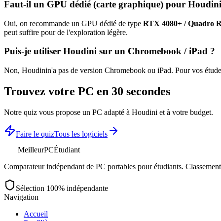
Faut-il un GPU dédié (carte graphique) pour
Houdin
Oui, on recommande un GPU dédié de type
RTX 4080+ / Quadro 
peut suffire pour de l'exploration légère.
Puis-je utiliser
Houdini
sur un Chromebook / iPad ?
Non,
Houdini
n'a pas de version Chromebook ou iPad. Pour vos études
Trouvez votre PC en 30 secondes
Notre quiz vous propose un PC adapté à
Houdini
et à votre budget.
Faire le quiz
Tous les logiciels
MeilleurPC
Étudiant
Comparateur indépendant de PC portables pour étudiants. Classements 
Sélection 100% indépendante
Navigation
Accueil