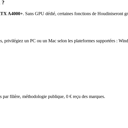
i
?
RTX A4000+
. Sans GPU dédié, certaines fonctions de
Houdini
seront g
, privilégiez un PC ou un Mac selon les plateformes supportées :
Wind
par filière, méthodologie publique, 0 € reçu des marques.