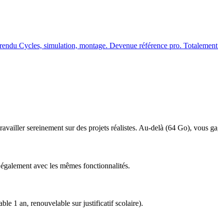
, rendu Cycles, simulation, montage. Devenue référence pro. Totalement 
ravailler sereinement sur des projets réalistes. Au-delà (
64
Go), vous gagn
également avec les mêmes fonctionnalités.
le 1 an, renouvelable sur justificatif scolaire).