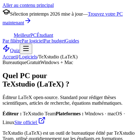
Aller au contenu principal
Sélection printemps 2026 mise à jour
—
Trouvez votre PC
maintenant
MeilleurPC
Étudiant
Par filière
Par logiciel
Par budget
Guides
Quiz
Accueil
/
Logiciels
/
TeXstudio (LaTeX)
Bureautique
Gratuit
Windows + Mac
Quel PC pour
TeXstudio (LaTeX)
?
Éditeur LaTeX open-source. Standard pour rédiger thèses
scientifiques, articles de recherche, équations mathématiques.
Éditeur :
TeXstudio Team
Plateformes :
Windows · macOS ·
Linux
Site officiel
TeXstudio (LaTeX) est un outil de bureautique édité par TeXstudio
Team, utilisé quotidiennement par les étudiants en formations