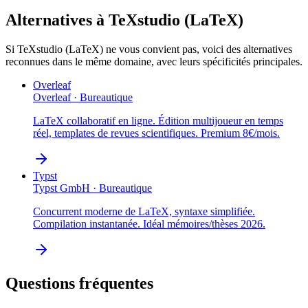
Alternatives à
TeXstudio (LaTeX)
Si
TeXstudio (LaTeX)
ne vous convient pas, voici des alternatives
reconnues dans le même domaine, avec leurs spécificités principales.
Overleaf
Overleaf
·
Bureautique
LaTeX collaboratif en ligne. Édition multijoueur en temps
réel, templates de revues scientifiques. Premium 8€/mois.
Typst
Typst GmbH
·
Bureautique
Concurrent moderne de LaTeX, syntaxe simplifiée.
Compilation instantanée. Idéal mémoires/thèses 2026.
Questions fréquentes