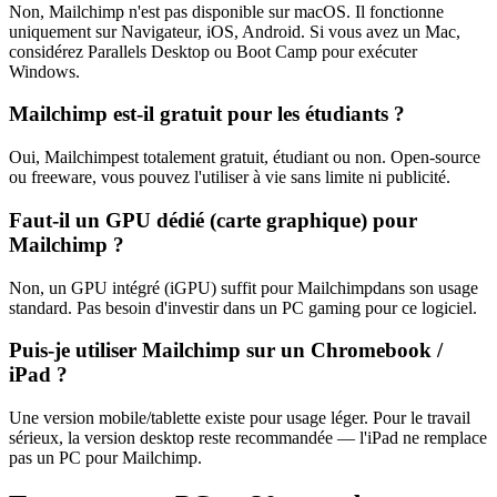
Non,
Mailchimp
n'est pas disponible sur macOS. Il fonctionne
uniquement sur
Navigateur, iOS, Android
. Si vous avez un Mac,
considérez Parallels Desktop ou Boot Camp pour exécuter
Windows.
Mailchimp
est-il gratuit pour les étudiants ?
Oui,
Mailchimp
est totalement gratuit, étudiant ou non. Open-source
ou freeware, vous pouvez l'utiliser à vie sans limite ni publicité.
Faut-il un GPU dédié (carte graphique) pour
Mailchimp
?
Non, un GPU intégré (iGPU) suffit pour
Mailchimp
dans son usage
standard. Pas besoin d'investir dans un PC gaming pour ce logiciel.
Puis-je utiliser
Mailchimp
sur un Chromebook /
iPad ?
Une version mobile/tablette existe pour usage léger. Pour le travail
sérieux, la version desktop reste recommandée — l'iPad ne remplace
pas un PC pour
Mailchimp
.