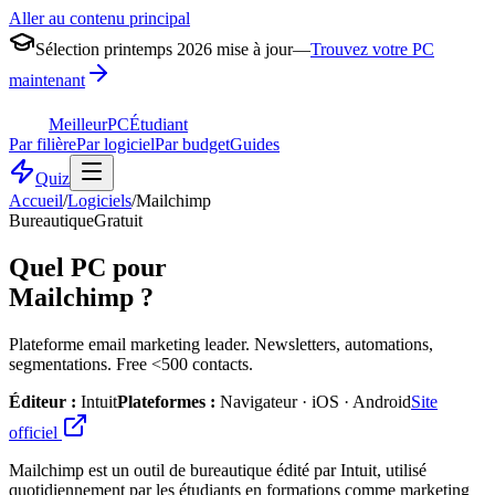
Aller au contenu principal
Sélection printemps 2026 mise à jour
—
Trouvez votre PC
maintenant
MeilleurPC
Étudiant
Par filière
Par logiciel
Par budget
Guides
Quiz
Accueil
/
Logiciels
/
Mailchimp
Bureautique
Gratuit
Quel PC pour
Mailchimp
?
Plateforme email marketing leader. Newsletters, automations,
segmentations. Free <500 contacts.
Éditeur :
Intuit
Plateformes :
Navigateur · iOS · Android
Site
officiel
Mailchimp est un outil de bureautique édité par Intuit, utilisé
quotidiennement par les étudiants en formations comme marketing