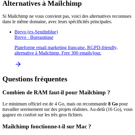
Alternatives à
Mailchimp
Si
Mailchimp
ne vous convient pas, voici des alternatives reconnues
dans le même domaine, avec leurs spécificités principales.
Brevo (ex-Sendinblue)
Brevo
·
Bureautique
Plateforme email marketing française. RGPD-friendly,
alternative à Mailchimp. Free 300 emails/jour.
Questions fréquentes
Combien de RAM faut-il pour
Mailchimp
?
Le minimum officiel est de
4
Go, mais on recommande
8
Go
pour
travailler sereinement sur des projets réalistes. Au-delà (
16
Go), vous
gagnez en confort sur les très gros fichiers.
Mailchimp
fonctionne-t-il sur Mac ?