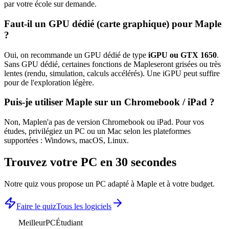
par votre école sur demande.
Faut-il un GPU dédié (carte graphique) pour
Maple
?
Oui, on recommande un GPU dédié de type
iGPU ou GTX 1650
.
Sans GPU dédié, certaines fonctions de
Maple
seront grisées ou très
lentes (rendu, simulation, calculs accélérés). Une iGPU peut suffire
pour de l'exploration légère.
Puis-je utiliser
Maple
sur un Chromebook / iPad ?
Non,
Maple
n'a pas de version Chromebook ou iPad. Pour vos
études, privilégiez un PC ou un Mac selon les plateformes
supportées :
Windows, macOS, Linux
.
Trouvez votre PC en 30 secondes
Notre quiz vous propose un PC adapté à
Maple
et à votre budget.
Faire le quiz
Tous les logiciels
MeilleurPC
Étudiant