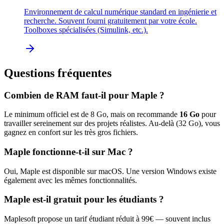
Environnement de calcul numérique standard en ingénierie et
recherche. Souvent fourni gratuitement par votre école.
Toolboxes spécialisées (Simulink, etc.).
Questions fréquentes
Combien de RAM faut-il pour
Maple
?
Le minimum officiel est de
8
Go, mais on recommande
16
Go
pour
travailler sereinement sur des projets réalistes. Au-delà (
32
Go), vous
gagnez en confort sur les très gros fichiers.
Maple
fonctionne-t-il sur Mac ?
Oui,
Maple
est disponible sur macOS.
Une version Windows existe
également avec les mêmes fonctionnalités.
Maple
est-il gratuit pour les étudiants ?
Maplesoft
propose un tarif étudiant réduit à
99
€ — souvent inclus