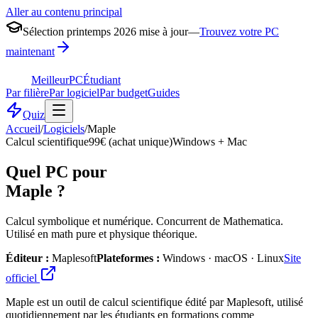
Aller au contenu principal
Sélection printemps 2026 mise à jour
—
Trouvez votre PC
maintenant
MeilleurPC
Étudiant
Par filière
Par logiciel
Par budget
Guides
Quiz
Accueil
/
Logiciels
/
Maple
Calcul scientifique
99€ (achat unique)
Windows + Mac
Quel PC pour
Maple
?
Calcul symbolique et numérique. Concurrent de Mathematica.
Utilisé en math pure et physique théorique.
Éditeur :
Maplesoft
Plateformes :
Windows · macOS · Linux
Site
officiel
Maple est un outil de calcul scientifique édité par Maplesoft, utilisé
quotidiennement par les étudiants en formations comme