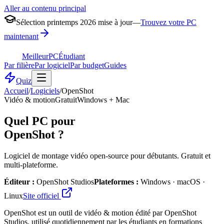
Aller au contenu principal
Sélection printemps 2026 mise à jour
—
Trouvez votre PC
maintenant
MeilleurPC
Étudiant
Par filière
Par logiciel
Par budget
Guides
Quiz
Accueil
/
Logiciels
/
OpenShot
Vidéo & motion
Gratuit
Windows + Mac
Quel PC pour
OpenShot
?
Logiciel de montage vidéo open-source pour débutants. Gratuit et
multi-plateforme.
Éditeur :
OpenShot Studios
Plateformes :
Windows · macOS ·
Linux
Site officiel
OpenShot est un outil de vidéo & motion édité par OpenShot
Studios, utilisé quotidiennement par les étudiants en formations