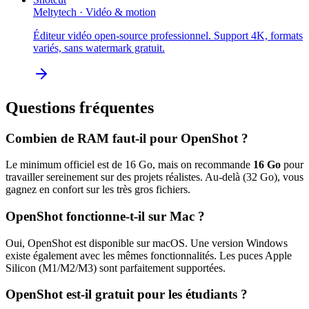
Meltytech
·
Vidéo & motion
Éditeur vidéo open-source professionnel. Support 4K, formats
variés, sans watermark gratuit.
Questions fréquentes
Combien de RAM faut-il pour
OpenShot
?
Le minimum officiel est de
16
Go, mais on recommande
16
Go
pour
travailler sereinement sur des projets réalistes. Au-delà (
32
Go), vous
gagnez en confort sur les très gros fichiers.
OpenShot
fonctionne-t-il sur Mac ?
Oui,
OpenShot
est disponible sur macOS.
Une version Windows
existe également avec les mêmes fonctionnalités.
Les puces Apple
Silicon (M1/M2/M3) sont parfaitement supportées.
OpenShot
est-il gratuit pour les étudiants ?