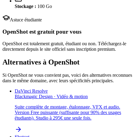
Stockage :
100
Go
Astuce étudiante
OpenShot
est gratuit pour vous
OpenShot est totalement gratuit, étudiant ou non. Téléchargez-le
directement depuis le site officiel sans inscription premium.
Alternatives à
OpenShot
Si
OpenShot
ne vous convient pas, voici des alternatives reconnues
dans le même domaine, avec leurs spécificités principales.
DaVinci Resolve
Blackmagic Design
·
Vidéo & motion
Suite complète de montage, étalonnage, VFX et audio.
Version Free puissante (suffisante pour 90% des usages
étudiants). Studio à 295€ une seule fois.
Shotcut