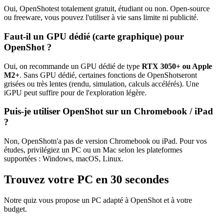
Oui,
OpenShot
est totalement gratuit, étudiant ou non. Open-source
ou freeware, vous pouvez l'utiliser à vie sans limite ni publicité.
Faut-il un GPU dédié (carte graphique) pour
OpenShot
?
Oui, on recommande un GPU dédié de type
RTX 3050+ ou Apple
M2+
. Sans GPU dédié, certaines fonctions de
OpenShot
seront
grisées ou très lentes (rendu, simulation, calculs accélérés). Une
iGPU peut suffire pour de l'exploration légère.
Puis-je utiliser
OpenShot
sur un Chromebook / iPad
?
Non,
OpenShot
n'a pas de version Chromebook ou iPad. Pour vos
études, privilégiez un PC ou un Mac selon les plateformes
supportées :
Windows, macOS, Linux
.
Trouvez votre PC en 30 secondes
Notre quiz vous propose un PC adapté à
OpenShot
et à votre
budget.