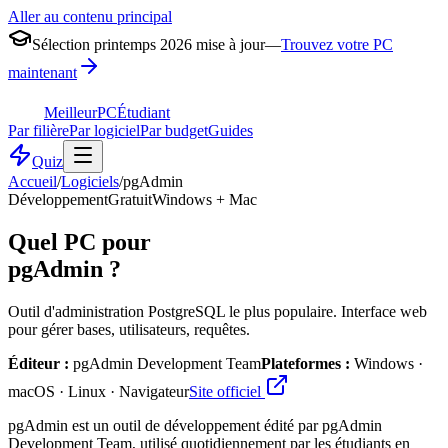
Aller au contenu principal
Sélection printemps 2026 mise à jour
—
Trouvez votre PC
maintenant
MeilleurPC
Étudiant
Par filière
Par logiciel
Par budget
Guides
Quiz
Accueil
/
Logiciels
/
pgAdmin
Développement
Gratuit
Windows + Mac
Quel PC pour
pgAdmin
?
Outil d'administration PostgreSQL le plus populaire. Interface web
pour gérer bases, utilisateurs, requêtes.
Éditeur :
pgAdmin Development Team
Plateformes :
Windows ·
macOS · Linux · Navigateur
Site officiel
pgAdmin est un outil de développement édité par pgAdmin
Development Team, utilisé quotidiennement par les étudiants en