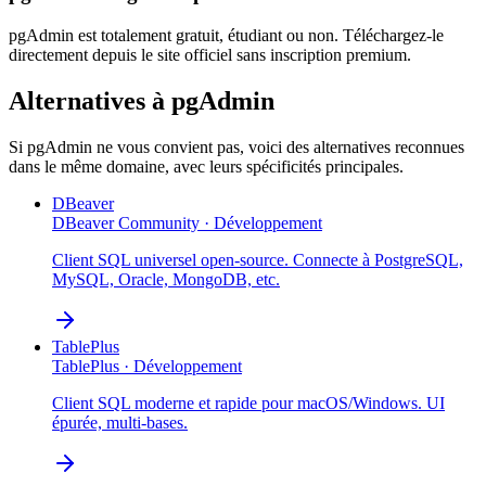
pgAdmin est totalement gratuit, étudiant ou non. Téléchargez-le
directement depuis le site officiel sans inscription premium.
Alternatives à
pgAdmin
Si
pgAdmin
ne vous convient pas, voici des alternatives reconnues
dans le même domaine, avec leurs spécificités principales.
DBeaver
DBeaver Community
·
Développement
Client SQL universel open-source. Connecte à PostgreSQL,
MySQL, Oracle, MongoDB, etc.
TablePlus
TablePlus
·
Développement
Client SQL moderne et rapide pour macOS/Windows. UI
épurée, multi-bases.