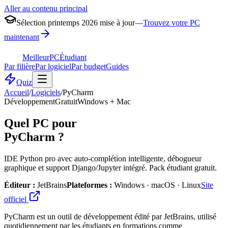
Aller au contenu principal
Sélection printemps 2026 mise à jour
—
Trouvez votre PC
maintenant
MeilleurPC
Étudiant
Par filière
Par logiciel
Par budget
Guides
Quiz
Accueil
/
Logiciels
/
PyCharm
Développement
Gratuit
Windows + Mac
Quel PC pour
PyCharm
?
IDE Python pro avec auto-complétion intelligente, débogueur
graphique et support Django/Jupyter intégré. Pack étudiant gratuit.
Éditeur :
JetBrains
Plateformes :
Windows · macOS · Linux
Site
officiel
PyCharm est un outil de développement édité par JetBrains, utilisé
quotidiennement par les étudiants en formations comme