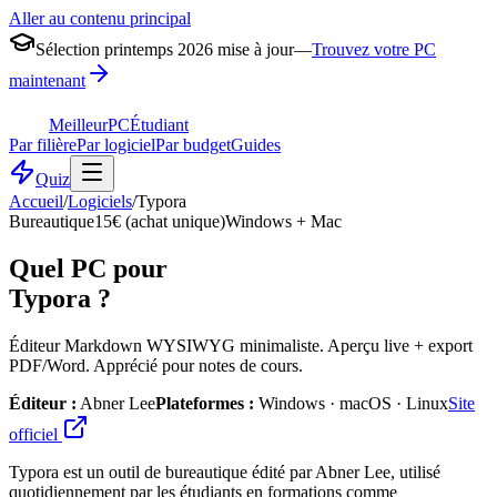
Aller au contenu principal
Sélection printemps 2026 mise à jour
—
Trouvez votre PC
maintenant
MeilleurPC
Étudiant
Par filière
Par logiciel
Par budget
Guides
Quiz
Accueil
/
Logiciels
/
Typora
Bureautique
15€ (achat unique)
Windows + Mac
Quel PC pour
Typora
?
Éditeur Markdown WYSIWYG minimaliste. Aperçu live + export
PDF/Word. Apprécié pour notes de cours.
Éditeur :
Abner Lee
Plateformes :
Windows · macOS · Linux
Site
officiel
Typora est un outil de bureautique édité par Abner Lee, utilisé
quotidiennement par les étudiants en formations comme