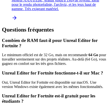
Moteur AAA d'Epic, gratuit jusqu'à 1M$ de revenu. Idéal
pour le rendu photoréaliste, l'archviz, et les jeux haut de
gamme. Très exigeant matériel.
Questions fréquentes
Combien de RAM faut-il pour
Unreal Editor for
Fortnite
?
Le minimum officiel est de
32
Go, mais on recommande
64
Go
pour
travailler sereinement sur des projets réalistes. Au-delà (
64
Go), vous
gagnez en confort sur les très gros fichiers.
Unreal Editor for Fortnite
fonctionne-t-il sur Mac ?
Oui,
Unreal Editor for Fortnite
est disponible sur macOS.
Une
version Windows existe également avec les mêmes fonctionnalités.
Unreal Editor for Fortnite
est-il gratuit pour les
étudiants ?