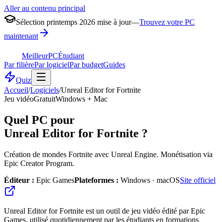
Aller au contenu principal
Sélection printemps 2026 mise à jour
—
Trouvez votre PC
maintenant
MeilleurPC
Étudiant
Par filière
Par logiciel
Par budget
Guides
Quiz
Accueil
/
Logiciels
/
Unreal Editor for Fortnite
Jeu vidéo
Gratuit
Windows + Mac
Quel PC pour
Unreal Editor for Fortnite
?
Création de mondes Fortnite avec Unreal Engine. Monétisation via
Epic Creator Program.
Éditeur :
Epic Games
Plateformes :
Windows · macOS
Site officiel
Unreal Editor for Fortnite est un outil de jeu vidéo édité par Epic
Games, utilisé quotidiennement par les étudiants en formations