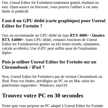
Oui,
Unreal Editor for Fortnite
est totalement gratuit, étudiant ou
non. Open-source ou freeware, vous pouvez l'utiliser à vie sans
limite ni publicité.
Faut-il un GPU dédié (carte graphique) pour
Unreal
Editor for Fortnite
?
Oui, on recommande un GPU dédié de type
RTX 4080+ / Quadro
RTX A4000+
. Sans GPU dédié, certaines fonctions de
Unreal
Editor for Fortnite
seront grisées ou très lentes (rendu, simulation,
calculs accélérés). Une iGPU peut suffire pour de l'exploration
légère.
Puis-je utiliser
Unreal Editor for Fortnite
sur un
Chromebook / iPad ?
Non,
Unreal Editor for Fortnite
n'a pas de version Chromebook ou
iPad. Pour vos études, privilégiez un PC ou un Mac selon les
plateformes supportées :
Windows, macOS
.
Trouvez votre PC en 30 secondes
Notre quiz vous propose un PC adapté à
Unreal Editor for Fortnite