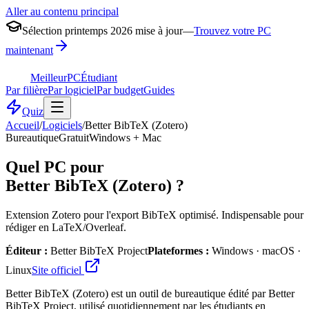
Aller au contenu principal
Sélection printemps 2026 mise à jour
—
Trouvez votre PC
maintenant
MeilleurPC
Étudiant
Par filière
Par logiciel
Par budget
Guides
Quiz
Accueil
/
Logiciels
/
Better BibTeX (Zotero)
Bureautique
Gratuit
Windows + Mac
Quel PC pour
Better BibTeX (Zotero)
?
Extension Zotero pour l'export BibTeX optimisé. Indispensable pour
rédiger en LaTeX/Overleaf.
Éditeur :
Better BibTeX Project
Plateformes :
Windows · macOS ·
Linux
Site officiel
Better BibTeX (Zotero) est un outil de bureautique édité par Better
BibTeX Project, utilisé quotidiennement par les étudiants en