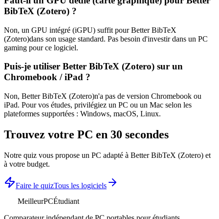
Faut-il un GPU dédié (carte graphique) pour
Better
BibTeX (Zotero)
?
Non, un GPU intégré (iGPU) suffit pour
Better BibTeX
(Zotero)
dans son usage standard. Pas besoin d'investir dans un PC
gaming pour ce logiciel.
Puis-je utiliser
Better BibTeX (Zotero)
sur un
Chromebook / iPad ?
Non,
Better BibTeX (Zotero)
n'a pas de version Chromebook ou
iPad. Pour vos études, privilégiez un PC ou un Mac selon les
plateformes supportées :
Windows, macOS, Linux
.
Trouvez votre PC en 30 secondes
Notre quiz vous propose un PC adapté à
Better BibTeX (Zotero)
et
à votre budget.
Faire le quiz
Tous les logiciels
MeilleurPC
Étudiant
Comparateur indépendant de PC portables pour étudiants.