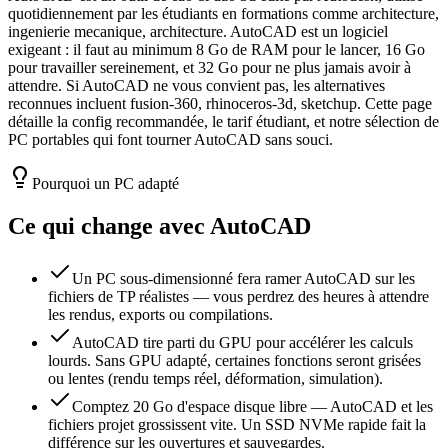
quotidiennement par les étudiants en formations comme architecture,
ingenierie mecanique, architecture. AutoCAD est un logiciel
exigeant : il faut au minimum 8 Go de RAM pour le lancer, 16 Go
pour travailler sereinement, et 32 Go pour ne plus jamais avoir à
attendre. Si AutoCAD ne vous convient pas, les alternatives
reconnues incluent fusion-360, rhinoceros-3d, sketchup. Cette page
détaille la config recommandée, le tarif étudiant, et notre sélection de
PC portables qui font tourner AutoCAD sans souci.
Pourquoi un PC adapté
Ce qui change avec
AutoCAD
Un PC sous-dimensionné fera ramer AutoCAD sur les
fichiers de TP réalistes — vous perdrez des heures à attendre
les rendus, exports ou compilations.
AutoCAD tire parti du GPU pour accélérer les calculs
lourds. Sans GPU adapté, certaines fonctions seront grisées
ou lentes (rendu temps réel, déformation, simulation).
Comptez 20 Go d'espace disque libre — AutoCAD et les
fichiers projet grossissent vite. Un SSD NVMe rapide fait la
différence sur les ouvertures et sauvegardes.