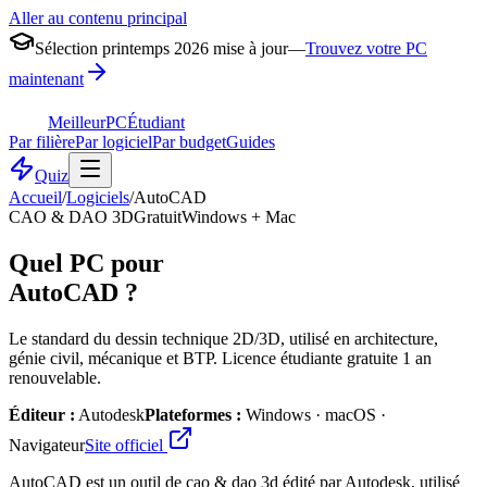
Aller au contenu principal
Sélection printemps 2026 mise à jour
—
Trouvez votre PC
maintenant
MeilleurPC
Étudiant
Par filière
Par logiciel
Par budget
Guides
Quiz
Accueil
/
Logiciels
/
AutoCAD
CAO & DAO 3D
Gratuit
Windows + Mac
Quel PC pour
AutoCAD
?
Le standard du dessin technique 2D/3D, utilisé en architecture,
génie civil, mécanique et BTP. Licence étudiante gratuite 1 an
renouvelable.
Éditeur :
Autodesk
Plateformes :
Windows · macOS ·
Navigateur
Site officiel
AutoCAD est un outil de cao & dao 3d édité par Autodesk, utilisé