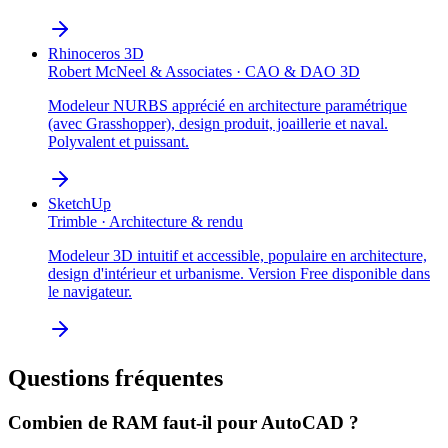
Rhinoceros 3D
Robert McNeel & Associates
·
CAO & DAO 3D
Modeleur NURBS apprécié en architecture paramétrique
(avec Grasshopper), design produit, joaillerie et naval.
Polyvalent et puissant.
SketchUp
Trimble
·
Architecture & rendu
Modeleur 3D intuitif et accessible, populaire en architecture,
design d'intérieur et urbanisme. Version Free disponible dans
le navigateur.
Questions fréquentes
Combien de RAM faut-il pour
AutoCAD
?