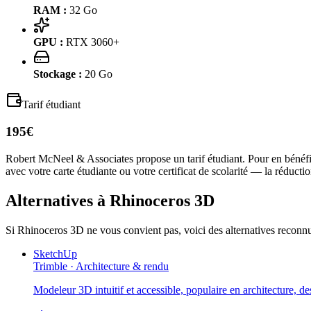
RAM :
32
Go
GPU :
RTX 3060+
Stockage :
20
Go
Tarif étudiant
195€
Robert McNeel & Associates
propose un tarif étudiant. Pour en bénéfic
avec votre carte étudiante ou votre certificat de scolarité — la réduc
Alternatives à
Rhinoceros 3D
Si
Rhinoceros 3D
ne vous convient pas, voici des alternatives reconn
SketchUp
Trimble
·
Architecture & rendu
Modeleur 3D intuitif et accessible, populaire en architecture, de