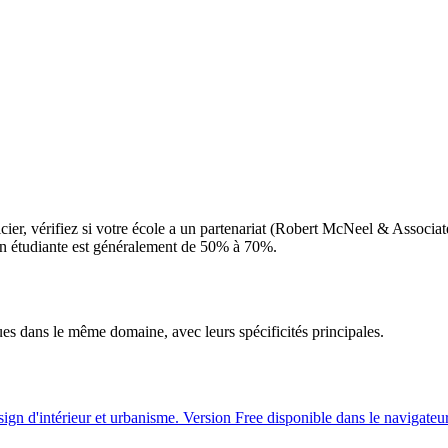
ier, vérifiez si votre école a un partenariat (
Robert McNeel & Associat
tion étudiante est généralement de 50% à 70%.
ues dans le même domaine, avec leurs spécificités principales.
sign d'intérieur et urbanisme. Version Free disponible dans le navigateur