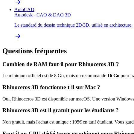
AutoCAD
Autodesk
·
CAO & DAO 3D
Le standard du dessin technique 2D/3D, utilisé en architecture,
Questions fréquentes
Combien de RAM faut-il pour
Rhinoceros 3D
?
Le minimum officiel est de
8
Go, mais on recommande
16
Go
pour tra
Rhinoceros 3D
fonctionne-t-il sur Mac ?
Oui,
Rhinoceros 3D
est disponible sur macOS.
Une version Windows e
Rhinoceros 3D
est-il gratuit pour les étudiants ?
Non gratuit, mais l'achat est unique :
195
€ en tarif étudiant. Vous gar
Faut-il un GPU dédié (carte graphique) pour
Rhinoce