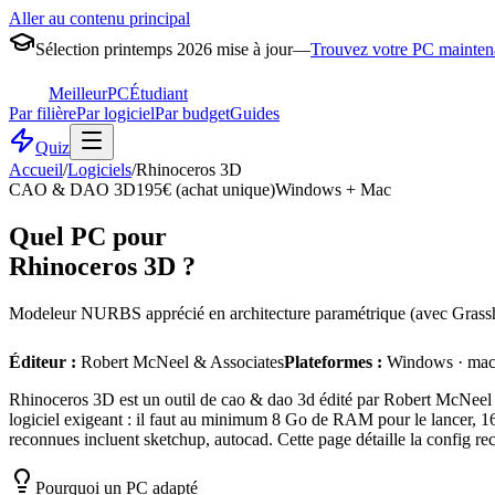
Aller au contenu principal
Sélection printemps 2026 mise à jour
—
Trouvez votre PC mainten
MeilleurPC
Étudiant
Par filière
Par logiciel
Par budget
Guides
Quiz
Accueil
/
Logiciels
/
Rhinoceros 3D
CAO & DAO 3D
195€ (achat unique)
Windows + Mac
Quel PC pour
Rhinoceros 3D
?
Modeleur NURBS apprécié en architecture paramétrique (avec Grasshoppe
Éditeur :
Robert McNeel & Associates
Plateformes :
Windows · ma
Rhinoceros 3D est un outil de cao & dao 3d édité par Robert McNeel &
logiciel exigeant : il faut au minimum 8 Go de RAM pour le lancer, 16
reconnues incluent sketchup, autocad. Cette page détaille la config re
Pourquoi un PC adapté