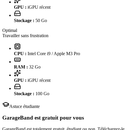
GPU :
iGPU récent
Stockage :
50
Go
Optimal
Travailler sans frustration
CPU :
Intel Core i9 / Apple M3 Pro
RAM :
32
Go
GPU :
iGPU récent
Stockage :
100
Go
Astuce étudiante
GarageBand
est gratuit pour vous
GarageBand est totalement gratuit, étudiant ou non. Téléchargez-le