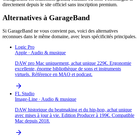
directement depuis le site officiel sans inscription premium.
Alternatives à
GarageBand
Si
GarageBand
ne vous convient pas, voici des alternatives
reconnues dans le même domaine, avec leurs spécificités principales.
Logic Pro
Apple
·
Audio & musique
DAW pro Mac uniquement, achat unique 229€. Ergonomie
excellente, énorme bibliothèque de sons et instruments
virtuels. Référence en MAO et podcast.
FL Studio
Image-Line
·
Audio & musique
DAW historique du beatmaking et du hip-hop, achat unique
avec mises à jour à vie. Edition Producer à 199€. Compatible
Mac depuis 2018.