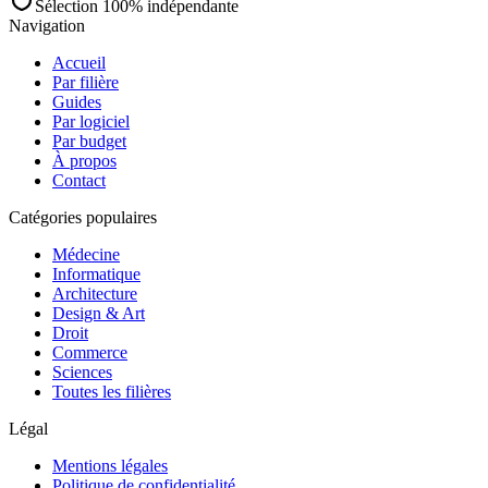
Sélection 100% indépendante
Navigation
Accueil
Par filière
Guides
Par logiciel
Par budget
À propos
Contact
Catégories populaires
Médecine
Informatique
Architecture
Design & Art
Droit
Commerce
Sciences
Toutes les filières
Légal
Mentions légales
Politique de confidentialité