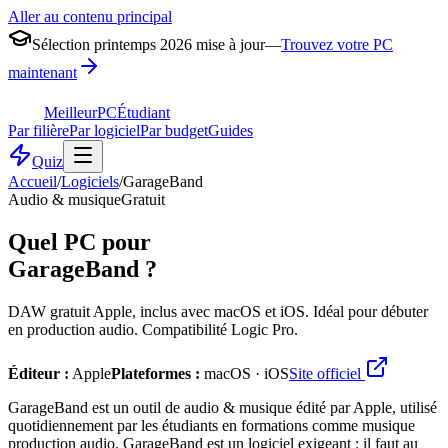
Aller au contenu principal
Sélection printemps 2026 mise à jour
—
Trouvez votre PC
maintenant
MeilleurPC
Étudiant
Par filière
Par logiciel
Par budget
Guides
Quiz
Accueil
/
Logiciels
/
GarageBand
Audio & musique
Gratuit
Quel PC pour
GarageBand
?
DAW gratuit Apple, inclus avec macOS et iOS. Idéal pour débuter
en production audio. Compatibilité Logic Pro.
Éditeur :
Apple
Plateformes :
macOS · iOS
Site officiel
GarageBand est un outil de audio & musique édité par Apple, utilisé
quotidiennement par les étudiants en formations comme musique
production audio. GarageBand est un logiciel exigeant : il faut au